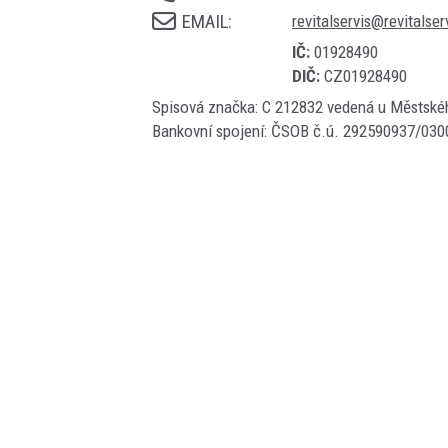
revitalservis@revitalser
IČ:
01928490
DIČ:
CZ01928490
Spisová značka: C 212832 vedená u Městské
Bankovní spojení: ČSOB č.ú. 292590937/030