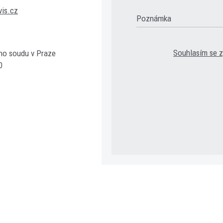
vis.cz
Poznámka
Souhlasím se 
ho soudu v Praze
0